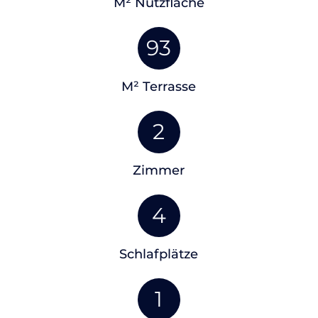
M² Nutzfläche
93
M² Terrasse
2
Zimmer
4
Schlafplätze
1