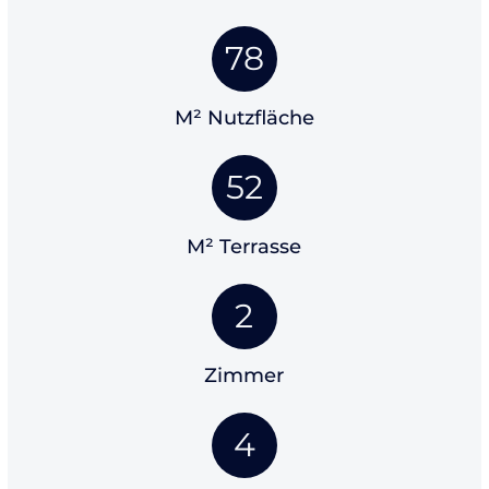
78
M² Nutzfläche
52
M² Terrasse
2
Zimmer
4